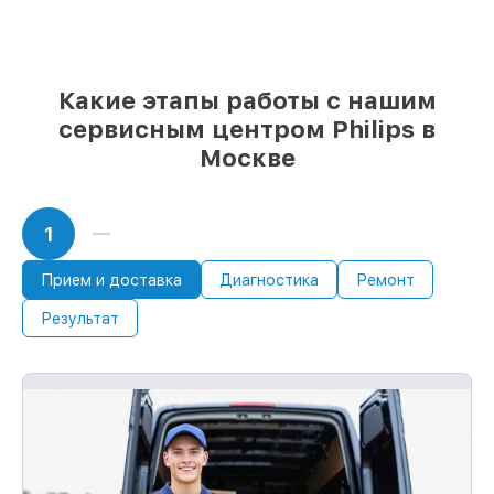
выбираете, какие детали использовать, а
мы готовы рассмотреть варианты под
любые запросы
85%
ремонтов Philips выполняются в
Какие этапы работы с нашим
течение пары часов, если мастер
начинает работу сразу
сервисным центром Philips в
Москве
1
Прием и доставка
Диагностика
Ремонт
Результат