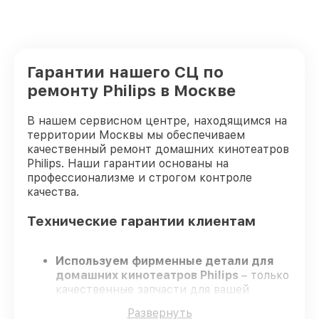
Гарантии нашего СЦ по
ремонту Philips в Москве
В нашем сервисном центре, находящимся на
территории Москвы мы обеспечиваем
качественный ремонт домашних кинотеатров
Philips. Наши гарантии основаны на
профессионализме и строгом контроле
качества.
Технические гарантии клиентам
Используем фирменные детали для
домашних кинотеатров Philips
– только
качественные запчасти для вашей
техники.
Развернуть
Сертифицированные инженеры
–