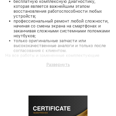
бесплатную комплексную диагностику,
которая является важнейшим этапом
восстановления работоспособности любых
устройств;
профессиональный ремонт любой сложности,
начиная со смены экрана на смартфонах и
заканчивая сложными системными поломками
ноутбуков;
только оригинальные запчасти или
высококачественные аналоги и только после
согласования с клиентом.
На все работы и замененные комплектующие
предоставляется длительная гарантия. В случае
Развернуть
поломки по условиям гарантии, мы бесплатно
исправим ситуацию.
Наши преимущества
Преимуществами нашего сервисного центра
Philips в Москве являются:
лучшие специалисты с многолетним опытом и
безупречной репутацией;
современное оборудование и
лицензированное ПО в ремонтно-
диагностических мастерских;