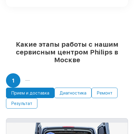
остальные приходят оперативно
Фирменные детали Philips и надёжные
реплики
– только вы выбираете, какие
детали использовать, а мы готовы
рассмотреть варианты под любые
запросы
85%
починок Philips выполняются в
Какие этапы работы с нашим
течение пары часов, при немедленном
сервисным центром Philips в
старте работ
Москве
1
Прием и доставка
Диагностика
Ремонт
Результат