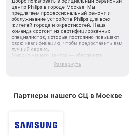
Добро пожаловать в официальный сервисный
центр Philips в городе Москве. Мы
предлагаем профессиональный ремонт и
обслуживание устройств Philips для всех
жителей города и окрестностей. Наша
команда состоит из сертифицированных
специалистов, которые постоянно повышают
свою квалификацию, чтобы предоставить вам
лучший сервис.
Миссия нашего центра — обеспечить
качественный и доступный ремонт для
Развернуть
каждого пользователя продукции Philips, вне
зависимости от сложности поломки. Мы
стремимся к тому, чтобы каждый клиент был
удовлетворен скоростью и качеством
предоставляемых услуг. Наша цель — стать
Партнеры нашего СЦ в Москве
лучшим сервисным центром Philips в городе
Москве, постоянно повышая уровень доверия
и лояльности наших клиентов.