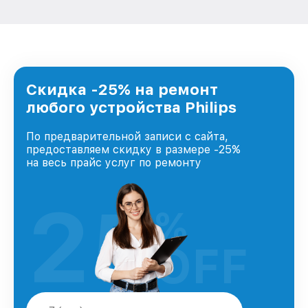
Скидка -25% на ремонт
любого устройства Philips
По предварительной записи с сайта,
предоставляем скидку в размере -25%
на весь прайс услуг по ремонту
25
%
OFF