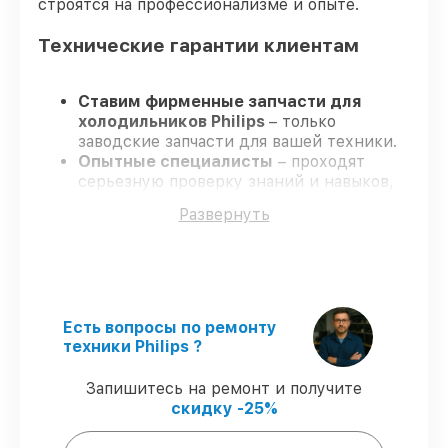
строятся на профессионализме и опыте.
Технические гарантии клиентам
Ставим фирменные запчасти для
холодильников Philips
– только
заводские запчасти для вашей техники.
Опытные специалисты
– проходят
серьезную проверку знаний и навыков,
что гарантирует высокий уровень
Развернуть
сервиса.
Завершаем работы без задержек
–
ремонт холодильников Philips в
оговоренные сроки.
Официальная гарантия
– на все ремонт
и запчасти для холодильников Philips
Есть вопросы по ремонту
предоставляется длительная гарантия.
техники Philips ?
Запишитесь на ремонт и получите
Мы гарантируем:
скидку -25%