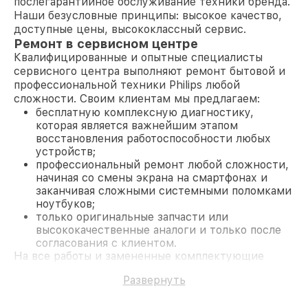
послегарантийное обслуживание техники бренда.
Наши безусловные принципы: высокое качество,
доступные цены, высококлассный сервис.
Ремонт в сервисном центре
Квалифицированные и опытные специалисты
сервисного центра выполняют ремонт бытовой и
профессиональной техники Philips любой
сложности. Своим клиентам мы предлагаем:
бесплатную комплексную диагностику,
которая является важнейшим этапом
восстановления работоспособности любых
устройств;
профессиональный ремонт любой сложности,
начиная со смены экрана на смартфонах и
заканчивая сложными системными поломками
ноутбуков;
только оригинальные запчасти или
высококачественные аналоги и только после
согласования с клиентом.
На все работы и замененные комплектующие
предоставляется длительная гарантия. В случае
Развернуть
поломки по условиям гарантии, мы бесплатно
исправим ситуацию.