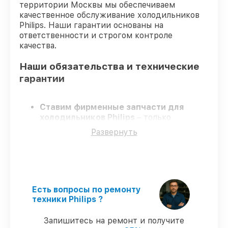
территории Москвы мы обеспечиваем
качественное обслуживание холодильников
Philips. Наши гарантии основаны на
ответственности и строгом контроле
качества.
Наши обязательства и технические
гарантии
Ставим фирменные запчасти для
холодильников Philips
– только
заводские запчасти для вашей техники.
Развернуть
Сертифицированные инженеры
–
проходят регулярное обучение, что
гарантирует качество и надёжность
ремонта.
Завершаем работы без задержек
–
ремонт холодильников Philips в
Есть вопросы по ремонту
оговоренные сроки.
техники Philips ?
Гарантийное обслуживание
– на все
виды работ и комплектующие для
Запишитесь на ремонт и получите