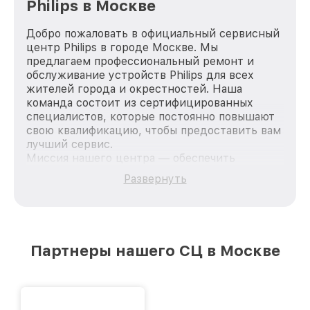
Philips в Москве
Добро пожаловать в официальный сервисный
центр Philips в городе Москве. Мы
предлагаем профессиональный ремонт и
обслуживание устройств Philips для всех
жителей города и окрестностей. Наша
команда состоит из сертифицированных
специалистов, которые постоянно повышают
свою квалификацию, чтобы предоставить вам
лучший сервис.
Миссия нашего центра — обеспечить
качественный и доступный ремонт для
Развернуть
каждого пользователя продукции Philips, вне
зависимости от сложности поломки. Мы
стремимся к тому, чтобы каждый клиент был
удовлетворен скоростью и качеством
предоставляемых услуг. Наша цель — стать
Партнеры нашего СЦ в Москве
лучшим сервисным центром Philips в городе
Москве, постоянно повышая уровень доверия
и лояльности наших клиентов.