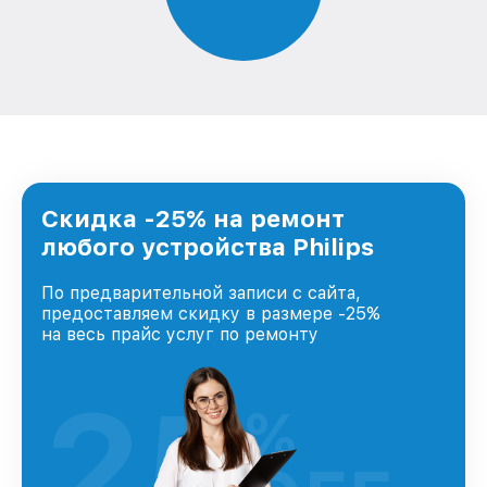
Скидка -25% на ремонт
любого устройства Philips
По предварительной записи с сайта,
предоставляем скидку в размере -25%
на весь прайс услуг по ремонту
25
%