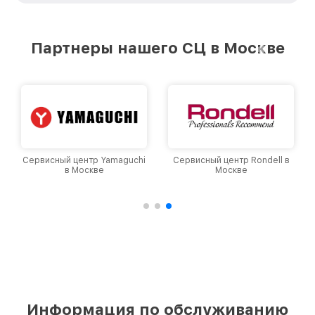
стремимся к тому, чтобы каждый клиент был
удовлетворен скоростью и качеством
предоставляемых услуг. Наша цель — стать
Партнеры нашего СЦ в Москве
лучшим сервисным центром Philips в городе
Москве, постоянно повышая уровень доверия
и лояльности наших клиентов.
Сервисный центр Yamaguchi
Сервисный центр Rondell в
в Москве
Москве
Информация по обслуживанию