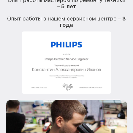
Опыт работы мастером по ремонту техники
–
5 лет
О
Опыт работы в нашем сервисном центре –
3
года