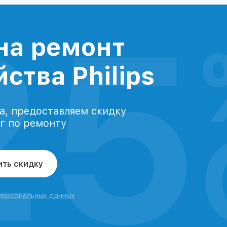
25
на ремонт
ства Philips
а, предоставляем скидку
уг по ремонту
ить скидку
 персональных данных