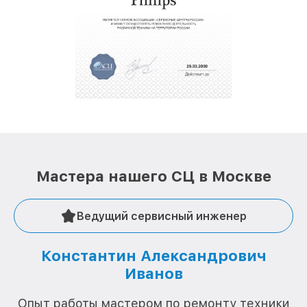
обеспечат доставку устройств в сервис в
полной сохранности и бесплатно.
За годы своей деятельности мы получали только
положительные отзывы и обрели отличную
репутацию. Мы постоянно совершенствуемся и
стараемся каждый день делать наш сервис еще
лучше!
Мастера нашего СЦ в Москве
Ведущий сервисный инженер
Константин Александрович
Иванов
О
Опыт работы мастером по ремонту техники