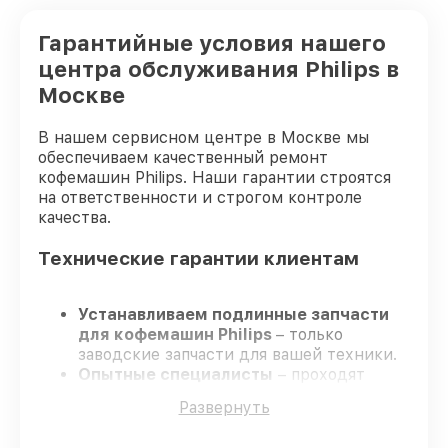
Гарантийные условия нашего
центра обслуживания Philips в
Москве
В нашем сервисном центре в Москве мы
обеспечиваем качественный ремонт
кофемашин Philips. Наши гарантии строятся
на ответственности и строгом контроле
качества.
Технические гарантии клиентам
Устанавливаем подлинные запчасти
для кофемашин Philips
– только
заводские запчасти для вашей техники.
Опытные специалисты
– проходят
регулярное обучение, что гарантирует
Развернуть
качество и надёжность ремонта.
Соблюдаем сроки
– ремонт кофемашин