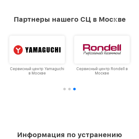
стремимся к тому, чтобы каждый клиент был
удовлетворен скоростью и качеством
предоставляемых услуг. Наша цель — стать
Партнеры нашего СЦ в Москве
лучшим сервисным центром Philips в городе
Москве, постоянно повышая уровень доверия
и лояльности наших клиентов.
Сервисный центр Yamaguchi
Сервисный центр Rondell в
в Москве
Москве
Информация по устранению