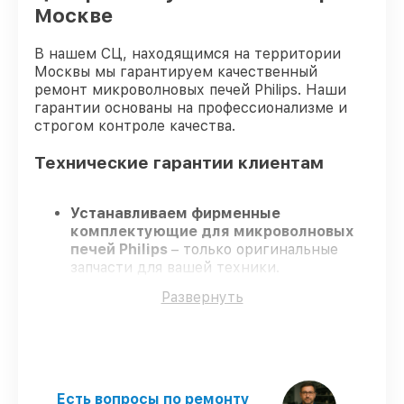
Москве
В нашем СЦ, находящимся на территории
Москвы мы гарантируем качественный
ремонт микроволновых печей Philips. Наши
гарантии основаны на профессионализме и
строгом контроле качества.
Технические гарантии клиентам
Устанавливаем фирменные
комплектующие для микроволновых
печей Philips
– только оригинальные
запчасти для вашей техники.
Сертифицированные мастера
–
Развернуть
проходят регулярное обучение, что
обеспечивает высокий уровень сервиса.
Завершаем работы без задержек
–
ремонт микроволновых печей Philips в
оговоренные сроки.
Поддержка после ремонта
– на все
Есть вопросы по ремонту