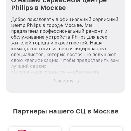
Philips в Москве
Добро пожаловать в официальный сервисный
центр Philips в городе Москве. Мы
предлагаем профессиональный ремонт и
обслуживание устройств Philips для всех
жителей города и окрестностей. Наша
команда состоит из сертифицированных
специалистов, которые постоянно повышают
свою квалификацию, чтобы предоставить вам
лучший сервис.
Миссия нашего центра — обеспечить
качественный и доступный ремонт для
Развернуть
каждого пользователя продукции Philips, вне
зависимости от сложности поломки. Мы
стремимся к тому, чтобы каждый клиент был
удовлетворен скоростью и качеством
предоставляемых услуг. Наша цель — стать
Партнеры нашего СЦ в Москве
лучшим сервисным центром Philips в городе
Москве, постоянно повышая уровень доверия
и лояльности наших клиентов.