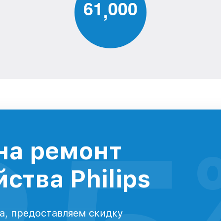
6
1
0
0
0
,
на ремонт
ства Philips
а, предоставляем скидку