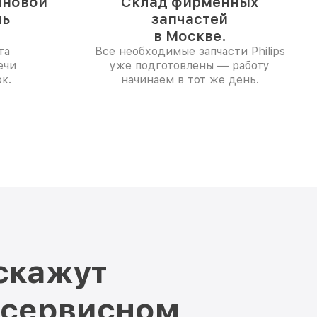
лновой
Склад фирменных
нь
запчастей
в Москве.
та
Все необходимые запчасти Philips
ечи
уже подготовлены — работу
к.
начинаем в тот же день.
скажут
 сервисном