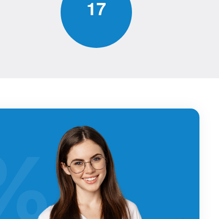
1
7
%