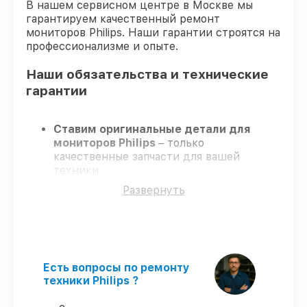
В нашем сервисном центре в Москве мы
гарантируем качественный ремонт
мониторов Philips. Наши гарантии строятся на
профессионализме и опыте.
Наши обязательства и технические
гарантии
Ставим оригинальные детали для
мониторов Philips
– только
качественные запчасти для вашей
техники.
Сертифицированные специалисты
–
Развернуть
проходят строгий отбор, что
гарантирует качество и надёжность
ремонта.
Соблюдаем сроки
– ремонт мониторов
Philips без бесконечных переносов.
Поддержка после ремонта
– на все
Есть вопросы по ремонту
услуги и детали для мониторов Philips
техники Philips ?
предоставляется официальное