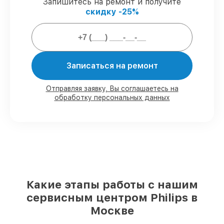
сопровождение.
Запишитесь на ремонт и получите
скидку -25%
Мы гарантируем:
80%
ремонтов по ремонту исполняются
Записаться на ремонт
с возможностью присутствия владельца
90%
деталей Philips имеются в наличии в
Москве, остальные доставляются быстро
Отправляя заявку, Вы соглашаетесь на
Оригинальные комплектующие Philips
обработку персональных данных
и качественные аналоги
– только вы
выбираете, какие детали использовать, а
мы готовы рассмотреть варианты под
любые запросы
85%
ремонтов Philips сделаем за 1–2
часа, при немедленном старте работ
Какие этапы работы с нашим
сервисным центром Philips в
Москве