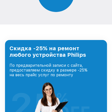
Скидка -25% на ремонт
любого устройства Philips
По предварительной записи с сайта,
предоставляем скидку в размере -25%
на весь прайс услуг по ремонту
25
%