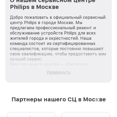
Philips в Москве
Добро пожаловать в официальный сервисный
центр Philips в городе Москве. Мы
предлагаем профессиональный ремонт и
обслуживание устройств Philips для всех
жителей города и окрестностей. Наша
команда состоит из сертифицированных
специалистов, которые постоянно повышают
свою квалификацию, чтобы предоставить вам
лучший сервис.
Миссия нашего центра — обеспечить
качественный и доступный ремонт для
Развернуть
каждого пользователя продукции Philips, вне
зависимости от сложности поломки. Мы
стремимся к тому, чтобы каждый клиент был
удовлетворен скоростью и качеством
предоставляемых услуг. Наша цель — стать
Партнеры нашего СЦ в Москве
лучшим сервисным центром Philips в городе
Москве, постоянно повышая уровень доверия
и лояльности наших клиентов.