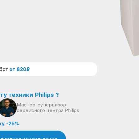
абот
от 820₽
у техники Philips ?
Мастер-супервизор
сервисного центра Philips
ку -25%