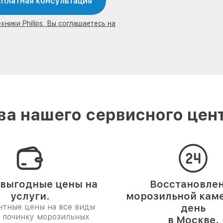
платная консультация
ники Philips, Вы соглашаетесь на
а нашего сервисного центр
выгодные цены на
Восстановле
услуги.
морозильной каме
нтные цены на все виды
день
и починку морозильных
в Москве.