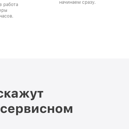
начинаем сразу.
в работа
еры
часов.
скажут
 сервисном