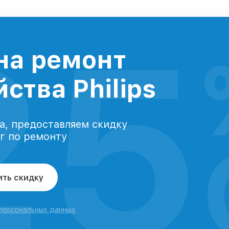
25
на ремонт
ства Philips
а, предоставляем скидку
уг по ремонту
ить скидку
 персональных данных