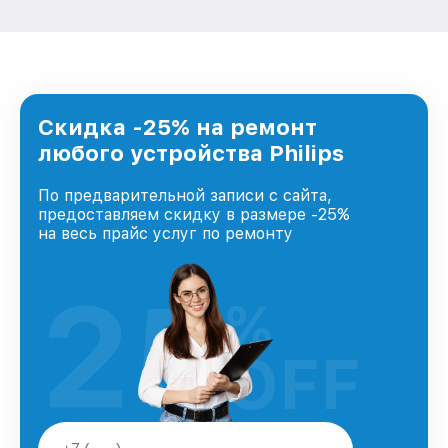
Скидка -25% на ремонт
любого устройства Philips
По предварительной записи с сайта,
предоставляем скидку в размере -25%
на весь прайс услуг по ремонту
25
%
OFF