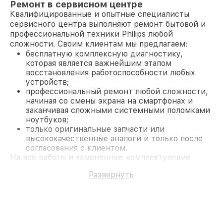
Ремонт в сервисном центре
Квалифицированные и опытные специалисты
сервисного центра выполняют ремонт бытовой и
профессиональной техники Philips любой
сложности. Своим клиентам мы предлагаем:
бесплатную комплексную диагностику,
которая является важнейшим этапом
восстановления работоспособности любых
устройств;
профессиональный ремонт любой сложности,
начиная со смены экрана на смартфонах и
заканчивая сложными системными поломками
ноутбуков;
только оригинальные запчасти или
высококачественные аналоги и только после
согласования с клиентом.
На все работы и замененные комплектующие
предоставляется длительная гарантия. В случае
Развернуть
поломки по условиям гарантии, мы бесплатно
исправим ситуацию.
Наши преимущества
Преимуществами нашего сервисного центра
Philips в Москве являются: