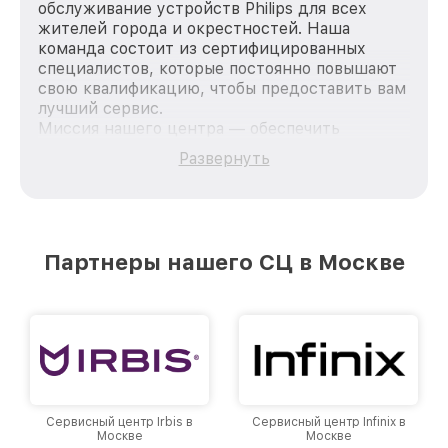
обслуживание устройств Philips для всех
жителей города и окрестностей. Наша
команда состоит из сертифицированных
специалистов, которые постоянно повышают
свою квалификацию, чтобы предоставить вам
лучший сервис.
Миссия нашего центра — обеспечить
качественный и доступный ремонт для
Развернуть
каждого пользователя продукции Philips, вне
зависимости от сложности поломки. Мы
стремимся к тому, чтобы каждый клиент был
удовлетворен скоростью и качеством
предоставляемых услуг. Наша цель — стать
Партнеры нашего СЦ в Москве
лучшим сервисным центром Philips в городе
Москве, постоянно повышая уровень доверия
и лояльности наших клиентов.
Сервисный центр Irbis в
Сервисный центр Infinix в
Москве
Москве