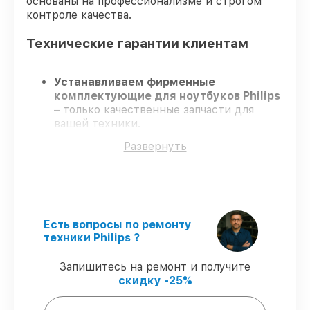
основаны на профессионализме и строгом
контроле качества.
Технические гарантии клиентам
Устанавливаем фирменные
комплектующие для ноутбуков Philips
– только качественные запчасти для
вашей техники.
Сертифицированные инженеры
–
Развернуть
проходят строгий отбор, что
обеспечивает гарантированно
долговечный результат.
Завершаем работы без задержек
–
ремонт ноутбуков Philips в оговоренные
сроки.
Есть вопросы по ремонту
Гарантийное обслуживание
– на все
техники Philips ?
виды работ и комплектующие для
ноутбуков Philips предоставляется
Запишитесь на ремонт и получите
гарантия до 3-х лет.
скидку -25%