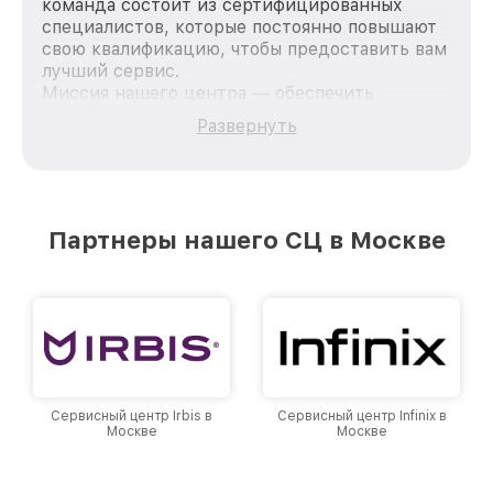
команда состоит из сертифицированных
специалистов, которые постоянно повышают
свою квалификацию, чтобы предоставить вам
лучший сервис.
Миссия нашего центра — обеспечить
качественный и доступный ремонт для
Развернуть
каждого пользователя продукции Philips, вне
зависимости от сложности поломки. Мы
стремимся к тому, чтобы каждый клиент был
удовлетворен скоростью и качеством
предоставляемых услуг. Наша цель — стать
Партнеры нашего СЦ в Москве
лучшим сервисным центром Philips в городе
Москве, постоянно повышая уровень доверия
и лояльности наших клиентов.
Сервисный центр Irbis в
Сервисный центр Infinix в
Москве
Москве