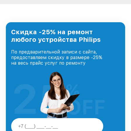
Скидка -25% на ремонт
любого устройства Philips
По предварительной записи с сайта,
предоставляем скидку в размере -25%
на весь прайс услуг по ремонту
25
%
OFF