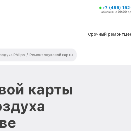
+7 (495) 152
Работаем с
09:00
д
Срочный ремонт
Це
здуха Philips
/
Ремонт звуковой карты
вой карты
оздуха
кве