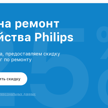
25
на ремонт
ства Philips
а, предоставляем скидку
уг по ремонту
ить скидку
 персональных данных