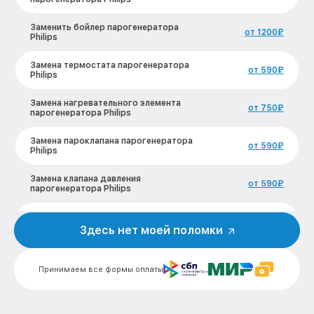
Заменить бойлер парогенератора
от 1200₽
Philips
Замена термостата парогенератора
от 590₽
Philips
Замена нагревательного элемента
от 750₽
парогенератора Philips
Замена пароклапана парогенератора
от 590₽
Philips
Замена клапана давления
от 590₽
парогенератора Philips
Чистка системы генерации пара
от 1500₽
парогенератора Philips
Здесь нет моей поломки
Профилактическая чистка
от 550₽
парогенератора Philips
Принимаем все формы оплаты
Корпусный ремонт (замена резинок,
креплений, кнопок) парогенератора
от 450₽
Philips