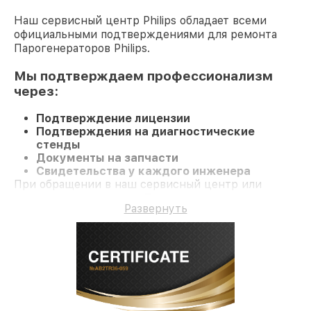
Наш сервисный центр Philips обладает всеми
официальными подтверждениями для ремонта
Парогенераторов Philips.
Мы подтверждаем профессионализм
через:
Подтверждение лицензии
Подтверждения на диагностические
стенды
Документы на запчасти
Свидетельства у каждого инженера
При обращении в наш сервисный центр или
заказе восстановления Парогенератор
Развернуть
гарантируется компетентное обслуживание и
официальную гарантию до 3 лет.