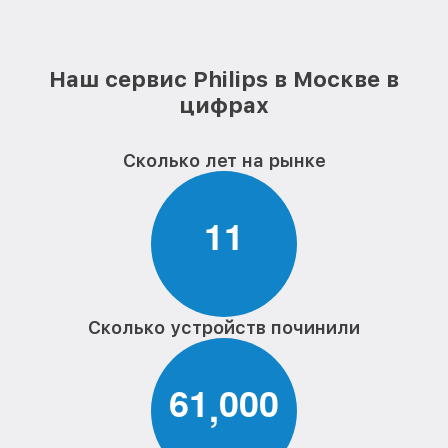
Очистка подошвы утюга
от 500₽
парогенератора Philips
Наш сервис Philips в Москве в
Замена шнура питания парогенератора
от 590₽
цифрах
Philips
Ремонт/замена датчика температуры
от 590₽
Сколько лет на рынке
парогенератора Philips
Восстановление электроклапана
от 600₽
парогенератора Philips
1
1
Сколько устройств починили
6
1
0
0
0
,