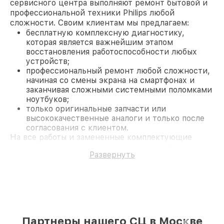
сервисного центра выполняют ремонт бытовой и
профессиональной техники Philips любой
сложности. Своим клиентам мы предлагаем:
бесплатную комплексную диагностику,
которая является важнейшим этапом
восстановления работоспособности любых
устройств;
профессиональный ремонт любой сложности,
начиная со смены экрана на смартфонах и
заканчивая сложными системными поломками
ноутбуков;
только оригинальные запчасти или
высококачественные аналоги и только после
согласования с клиентом.
На все работы и замененные комплектующие
предоставляется длительная гарантия. В случае
Развернуть
поломки по условиям гарантии, мы бесплатно
исправим ситуацию.
Наши преимущества
Преимуществами нашего сервисного центра
Philips в Москве являются:
лучшие специалисты с многолетним опытом и
безупречной репутацией;
Партнеры нашего СЦ в Москве