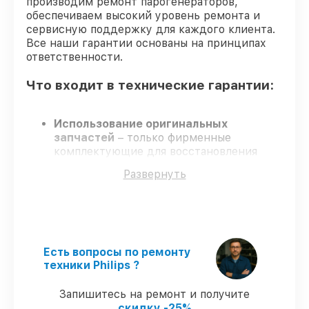
производим ремонт парогенераторов,
обеспечиваем высокий уровень ремонта и
сервисную поддержку для каждого клиента.
Все наши гарантии основаны на принципах
ответственности.
Что входит в технические гарантии:
Использование оригинальных
запчастей
– только фирменные
комплектующие для восстановления
парогенераторов.
Развернуть
Опытные мастера
– мастера проходят
строгий отбор и регулярное обучение.
Точные сроки выполнения
– все работы
выполняются в оговоренные сроки.
Гарантийное обслуживание
–
официальная гарантия на все виды работ.
Есть вопросы по ремонту
техники Philips ?
Гарантии на восстановление
Запишитесь на ремонт и получите
парогенераторов:
скидку -25%