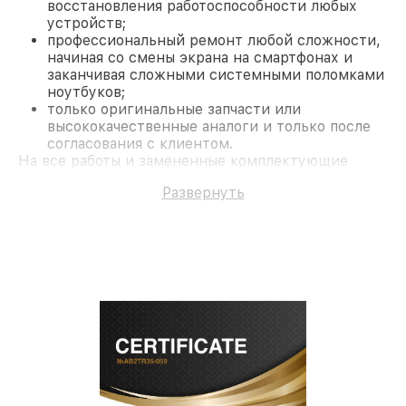
восстановления работоспособности любых
устройств;
профессиональный ремонт любой сложности,
начиная со смены экрана на смартфонах и
заканчивая сложными системными поломками
ноутбуков;
только оригинальные запчасти или
высококачественные аналоги и только после
согласования с клиентом.
На все работы и замененные комплектующие
предоставляется длительная гарантия. В случае
Развернуть
поломки по условиям гарантии, мы бесплатно
исправим ситуацию.
Наши преимущества
Преимуществами нашего сервисного центра
Philips в Москве являются:
лучшие специалисты с многолетним опытом и
безупречной репутацией;
современное оборудование и
лицензированное ПО в ремонтно-
диагностических мастерских;
собственный склад комплектующих, что
позволяет сократить сроки