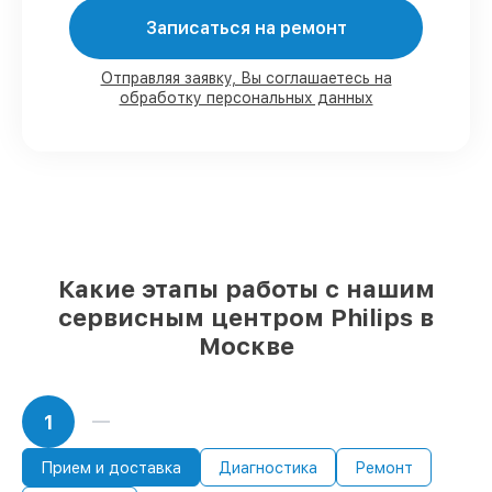
Мы гарантируем:
Записаться на ремонт
80%
работ с возможностью наблюдения
Отправляя заявку, Вы соглашаетесь на
обработку персональных данных
90%
комплектующих для
парогенераторов имеются в наличии или
быстро поставляются
Качественные реплики и
оригинальные детали по вашему
выбору
– под любые финансовые
возможности
85%
работ быстро и без задержек, при
условии, что обслуживание началось
Какие этапы работы с нашим
сразу
сервисным центром Philips в
Москве
1
Прием и доставка
Диагностика
Ремонт