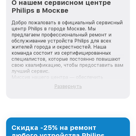
О нашем сервисном центре
Philips в Москве
Добро пожаловать в официальный сервисный
центр Philips в городе Москве. Мы
предлагаем профессиональный ремонт и
обслуживание устройств Philips для всех
жителей города и окрестностей. Наша
команда состоит из сертифицированных
специалистов, которые постоянно повышают
свою квалификацию, чтобы предоставить вам
лучший сервис.
Миссия нашего центра — обеспечить
качественный и доступный ремонт для
Развернуть
каждого пользователя продукции Philips, вне
зависимости от сложности поломки. Мы
стремимся к тому, чтобы каждый клиент был
удовлетворен скоростью и качеством
предоставляемых услуг. Наша цель — стать
лучшим сервисным центром Philips в городе
Москве, постоянно повышая уровень доверия
Скидка -25% на ремонт
и лояльности наших клиентов.
любого устройства Philips