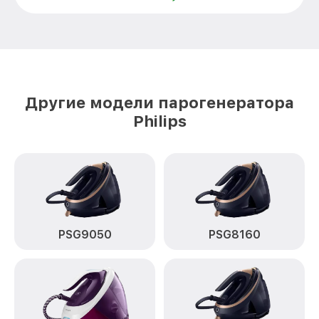
Очистка подошвы утюга GC7920 Philips
от 500₽
Замена шнура питания GC7920 Philips
от 590₽
Ремонт/замена датчика температуры
от 590₽
GC7920 Philips
Другие модели парогенератора
Восстановление электроклапана
от 600₽
Philips
GC7920 Philips
PSG9050
PSG8160