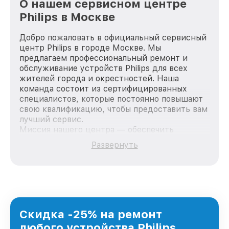
О нашем сервисном центре
Philips в Москве
Добро пожаловать в официальный сервисный
центр Philips в городе Москве. Мы
предлагаем профессиональный ремонт и
обслуживание устройств Philips для всех
жителей города и окрестностей. Наша
команда состоит из сертифицированных
специалистов, которые постоянно повышают
свою квалификацию, чтобы предоставить вам
лучший сервис.
Миссия нашего центра — обеспечить
качественный и доступный ремонт для
Развернуть
каждого пользователя продукции Philips, вне
зависимости от сложности поломки. Мы
стремимся к тому, чтобы каждый клиент был
удовлетворен скоростью и качеством
предоставляемых услуг. Наша цель — стать
лучшим сервисным центром Philips в городе
Москве, постоянно повышая уровень доверия
Скидка -25% на ремонт
и лояльности наших клиентов.
любого устройства Philips