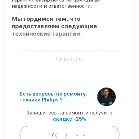
надёжности и ответственности.
Мы гордимся тем, что
предоставляем следующие
технические гарантии:
Только фирменные комплектующие
–
для всех видов сервиса применяются
Развернуть
исключительно оригинальные детали.
Опытные мастера
– мастера проходят
строгий отбор и регулярное обучение.
Точное соблюдение сроков
–
гарантируем завершение работ без
Есть вопросы по ремонту
задержек.
техники Philips ?
Сервис с гарантией
– предоставляем
официальное гарантийное
Запишитесь на ремонт и получите
сопровождение после починки.
скидку -25%
Мы гарантируем: