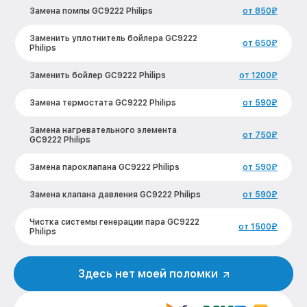
Замена помпы GC9222 Philips
от 850₽
Заменить уплотнитель бойлера GC9222
от 650₽
Philips
Заменить бойлер GC9222 Philips
от 1200₽
Замена термостата GC9222 Philips
от 590₽
Замена нагревательного элемента
от 750₽
GC9222 Philips
Замена пароклапана GC9222 Philips
от 590₽
Замена клапана давления GC9222 Philips
от 590₽
Чистка системы генерации пара GC9222
от 1500₽
Philips
Профилактическая чистка GC9222
от 550₽
Philips
Здесь нет моей поломки
Корпусный ремонт (замена резинок,
от 450₽
креплений, кнопок) GC9222 Philips