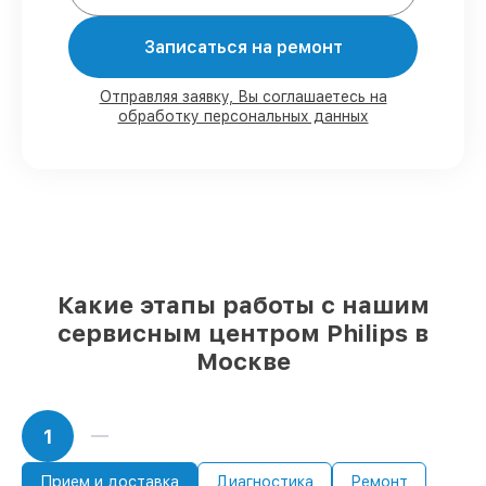
80%
работ с возможностью наблюдения
Записаться на ремонт
90%
комплектующих для
парогенераторов на складе или
доступны для быстрой доставки
Отправляя заявку, Вы соглашаетесь на
обработку персональных данных
Оригинальные запчасти и
качественные реплики на ваш выбор
–
под любые финансовые возможности
85%
работ в течение пары часов, если
мастер приступает к восстановлению
сразу
Какие этапы работы с нашим
сервисным центром Philips в
Москве
1
Прием и доставка
Диагностика
Ремонт