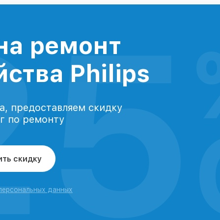
25
на ремонт
ства Philips
а, предоставляем скидку
уг по ремонту
ить скидку
 персональных данных