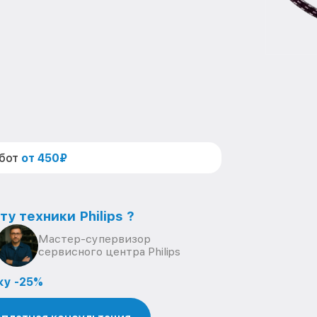
абот
от 450₽
у техники Philips ?
Мастер-супервизор
сервисного центра Philips
ку -25%