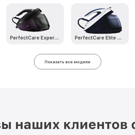
PerfectCare Expert GC 9247
PerfectCare Elite GC9635
Показать все модели
ы наших клиентов 