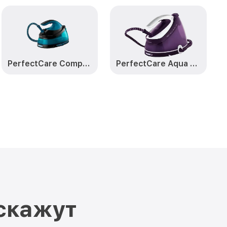
PerfectCare Compact GC7846
PerfectCare Aqua Pro GC9315
скажут