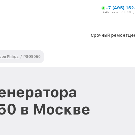
+7 (495) 152
Работаем с
09:00
д
Срочный ремонт
Це
ов Philips
/
PSG9050
енератора
050 в Москве