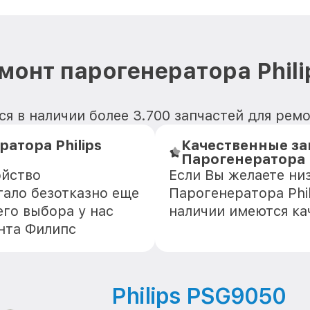
монт парогенератора Phil
я в наличии более 3.700 запчастей для ремо
атора Philips
Качественные за
Парогенератора 
ойство
Если Вы желаете ни
тало безотказно еще
Парогенератора Phil
го выбора у нас
наличии имеются ка
нта Филипс
Philips PSG9050