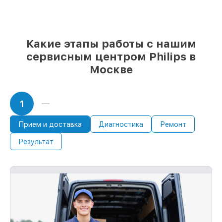
выбираете, какие детали использовать, а
мы готовы рассмотреть варианты под
любые запросы
85%
ремонтов Philips выполняются в
Какие этапы работы с нашим
течение пары часов, при немедленном
сервисным центром Philips в
старте работ
Москве
1
Прием и доставка
Диагностика
Ремонт
Результат