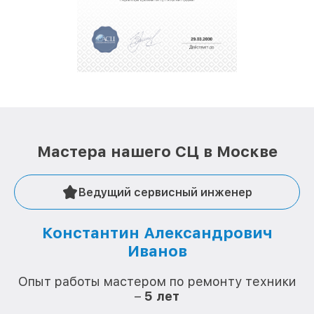
положительные отзывы и обрели отличную
репутацию. Мы постоянно совершенствуемся и
стараемся каждый день делать наш сервис еще
лучше!
Мастера нашего СЦ в Москве
Ведущий сервисный инженер
Константин Александрович
Иванов
О
Опыт работы мастером по ремонту техники
–
5 лет
О