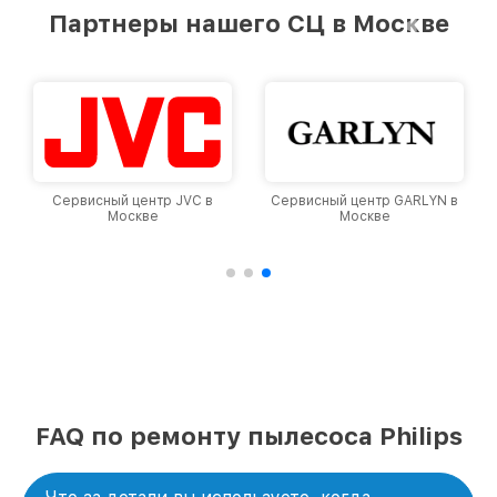
предоставляемых услуг. Наша цель — стать
Партнеры нашего СЦ в Москве
лучшим сервисным центром Philips в городе
Москве, постоянно повышая уровень доверия
и лояльности наших клиентов.
Сервисный центр JVC в
Сервисный центр GARLYN в
Москве
Москве
FAQ по ремонту пылесоса Philips