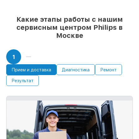
любые запросы
85%
работ по восстановлению Philips
выполняются в течение пары часов, если
Какие этапы работы с нашим
мастер начинает работу сразу
сервисным центром Philips в
Москве
1
Прием и доставка
Диагностика
Ремонт
Результат