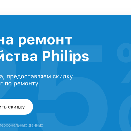
25
на ремонт
ства Philips
а, предоставляем скидку
уг по ремонту
ить скидку
 персональных данных