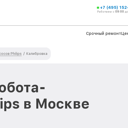
+7 (495) 152
Работаем с
09:00
д
Срочный ремонт
Це
осов Philips
/
Калибровка
обота-
ips в Москве