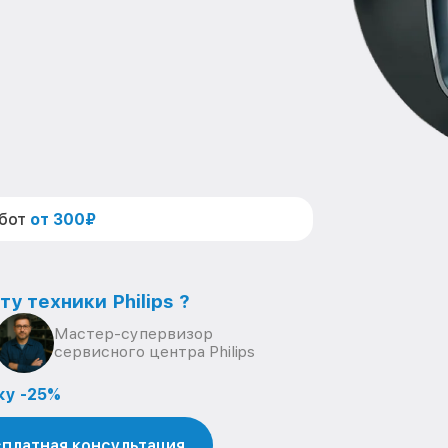
абот
от 300₽
у техники Philips ?
Мастер-супервизор
сервисного центра Philips
ку -25%
платная консультация