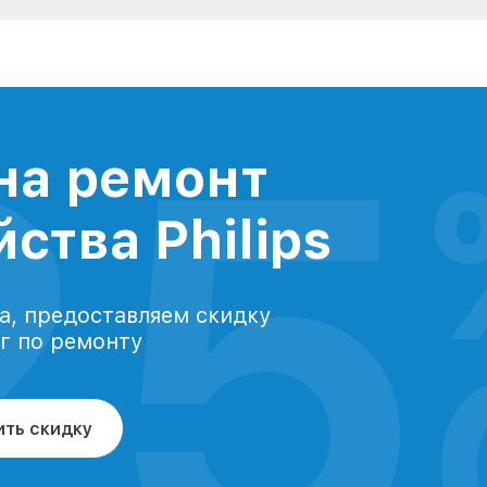
25
на ремонт
ства Philips
а, предоставляем скидку
уг по ремонту
ить скидку