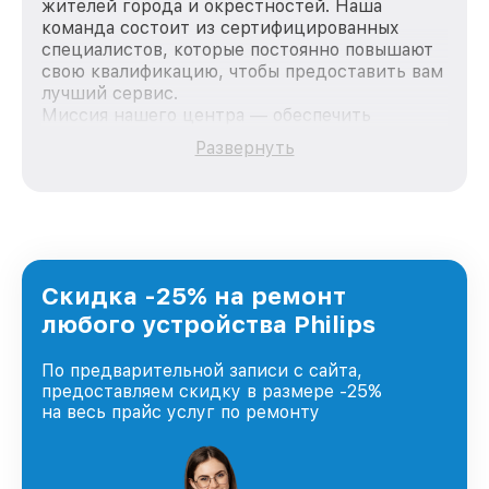
жителей города и окрестностей. Наша
команда состоит из сертифицированных
специалистов, которые постоянно повышают
свою квалификацию, чтобы предоставить вам
лучший сервис.
Миссия нашего центра — обеспечить
качественный и доступный ремонт для
Развернуть
каждого пользователя продукции Philips, вне
зависимости от сложности поломки. Мы
стремимся к тому, чтобы каждый клиент был
удовлетворен скоростью и качеством
предоставляемых услуг. Наша цель — стать
лучшим сервисным центром Philips в городе
Москве, постоянно повышая уровень доверия
Скидка -25% на ремонт
и лояльности наших клиентов.
любого устройства Philips
По предварительной записи с сайта,
предоставляем скидку в размере -25%
на весь прайс услуг по ремонту