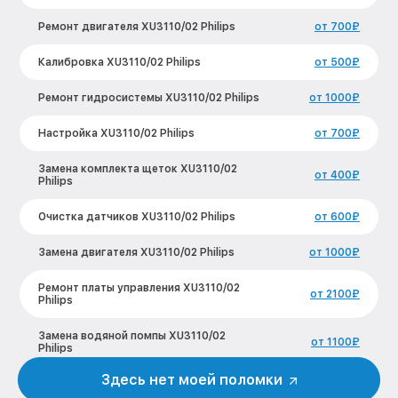
Ремонт двигателя XU3110/02 Philips
от 700₽
Калибровка XU3110/02 Philips
от 500₽
Ремонт гидросистемы XU3110/02 Philips
от 1000₽
Настройка XU3110/02 Philips
от 700₽
Замена комплекта щеток XU3110/02
от 400₽
Philips
Очистка датчиков XU3110/02 Philips
от 600₽
Замена двигателя XU3110/02 Philips
от 1000₽
Ремонт платы управления XU3110/02
от 2100₽
Philips
Замена водяной помпы XU3110/02
от 1100₽
Philips
Здесь нет моей поломки
Замена электронного модуля XU3110/02
от 1000₽
Philips