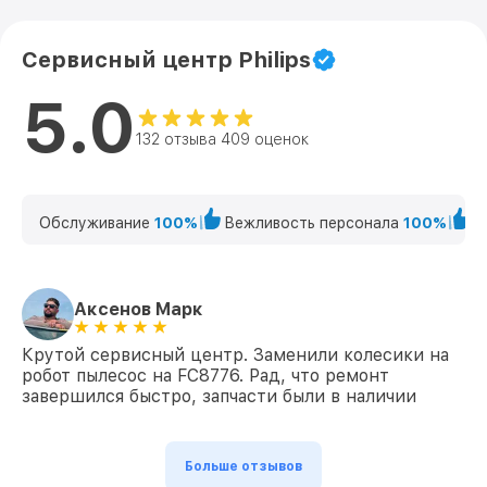
Ремонт колес XU3110/02 Philips
от 700₽
Сервисный центр Philips
Сервисное обслуживание XU3110/02
от 700₽
Philips
5.0
132 отзыва 409 оценок
Обслуживание
100%
Вежливость персонала
100%
К
Аксенов Марк
Крутой сервисный центр. Заменили колесики на
робот пылесос на FC8776. Рад, что ремонт
завершился быстро, запчасти были в наличии
Больше отзывов