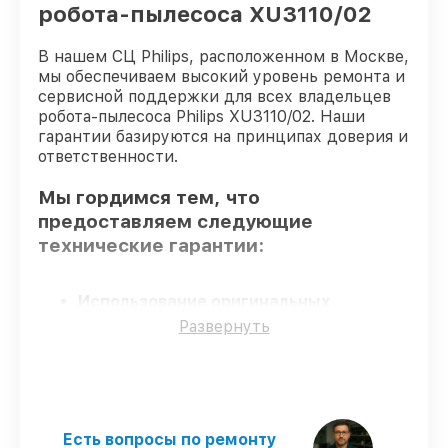
робота-пылесоса XU3110/02
В нашем СЦ Philips, расположенном в Москве,
мы обеспечиваем высокий уровень ремонта и
сервисной поддержки для всех владельцев
робота-пылесоса Philips XU3110/02. Наши
гарантии базируются на принципах доверия и
ответственности.
Мы гордимся тем, что
предоставляем следующие
технические гарантии:
Использование оригинальных
запчастей
– для всех видов сервиса
Развернуть
применяются исключительно
оригинальные детали.
Квалифицированные специалисты
–
проверенные специалисты с опытом и
сертификацией.
Есть вопросы по ремонту
Точное соблюдение сроков
–