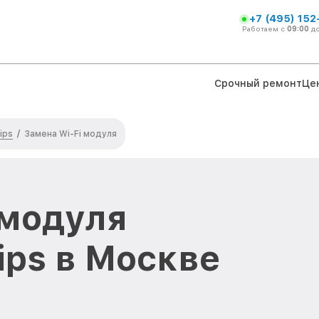
+7 (495) 152
Работаем с
09:00
д
Срочный ремонт
Це
ips
/
Замена Wi-Fi модуля
 модуля
ips в Москве