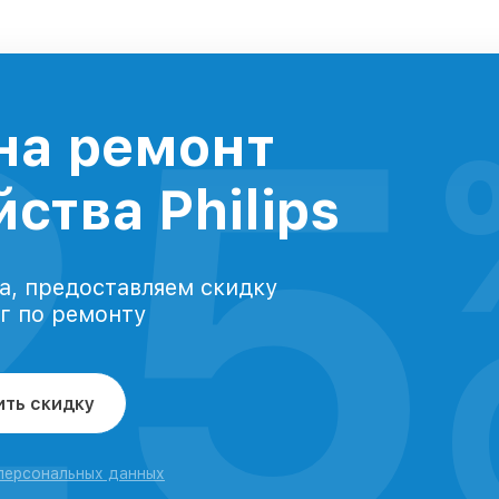
25
на ремонт
ства Philips
а, предоставляем скидку
уг по ремонту
ить скидку
 персональных данных