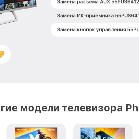
Замена разъема AUX 55PUS6412 
Замена ИК-приемника 55PUS6412
Замена кнопок управления 55PU
Замена конденсатора 55PUS6412
Замена платы обработки видео
55PUS6412 Philips
Замена предохранителя 55PUS64
Замена резистора 55PUS6412 Ph
гие модели телевизора Phi
Замена сигнальной платы 55PUS
Прошивка / разблокировка 55PUS
Замена контроллера питания