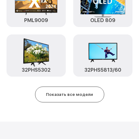
(мультиконтроллера) 55PUS6412
Комплексная чистка 55PUS6412 
PML9009
OLED 809
Замена блока питания 55PUS6412
Ремонт блока управления 55PUS
Замена контроллера 55PUS6412 
32PHS5302
32PHS5813/60
Замена лампы подсветки 55PUS6
Прошивка блока управления 55P
Показать все модели
Ремонт цепи питания 55PUS6412 
Замена модуля Wi-Fi 55PUS6412 
Замена разъёмов (HDMI, DVI, Д
55PUS6412 Philips