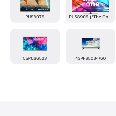
PUS8079
PUS8909 ("The One")
55PUS6523
43PFS5034/60