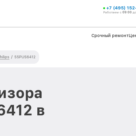
+7 (495) 152
Работаем с
09:00
д
Срочный ремонт
Це
ilips
/
55PUS6412
изора
6412 в