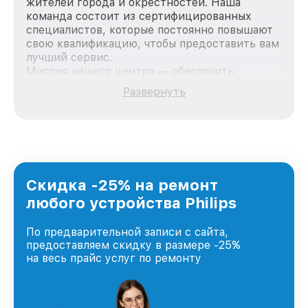
жителей города и окрестностей. Наша
команда состоит из сертифицированных
специалистов, которые постоянно повышают
свою квалификацию, чтобы предоставить вам
лучший сервис.
Миссия нашего центра — обеспечить
качественный и доступный ремонт для
Развернуть
каждого пользователя продукции Philips, вне
зависимости от сложности поломки. Мы
стремимся к тому, чтобы каждый клиент был
удовлетворен скоростью и качеством
предоставляемых услуг. Наша цель — стать
лучшим сервисным центром Philips в городе
Москве, постоянно повышая уровень доверия
Скидка -25% на ремонт
и лояльности наших клиентов.
любого устройства Philips
По предварительной записи с сайта,
предоставляем скидку в размере -25%
на весь прайс услуг по ремонту