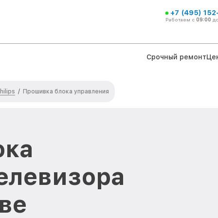
+7 (495) 152
Работаем с
09:00
д
Срочный ремонт
Це
ilips
/
Прошивка блока управления
ока
елевизора
кве