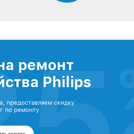
25
на ремонт
ства Philips
а, предоставляем скидку
уг по ремонту
ить скидку