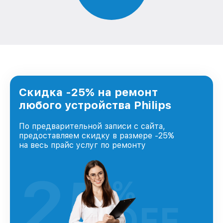
Скидка -25% на ремонт
любого устройства Philips
По предварительной записи с сайта,
предоставляем скидку в размере -25%
на весь прайс услуг по ремонту
25
%
OFF