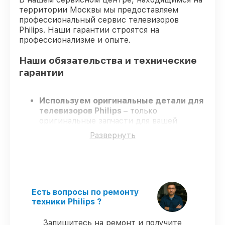
территории Москвы мы предоставляем
профессиональный сервис телевизоров
Philips. Наши гарантии строятся на
профессионализме и опыте.
Наши обязательства и технические
гарантии
Используем оригинальные детали для
телевизоров Philips
– только
оригинальные запчасти для вашей
техники.
Развернуть
Опытные мастера
– проходят строгий
отбор, что гарантирует высокий уровень
сервиса.
Соблюдаем сроки
– ремонт
телевизоров Philips без бесконечных
переносов.
Есть вопросы по ремонту
Поддержка после ремонта
– на все
техники Philips ?
услуги и детали для телевизоров Philips
предоставляется официальное
Запишитесь на ремонт и получите