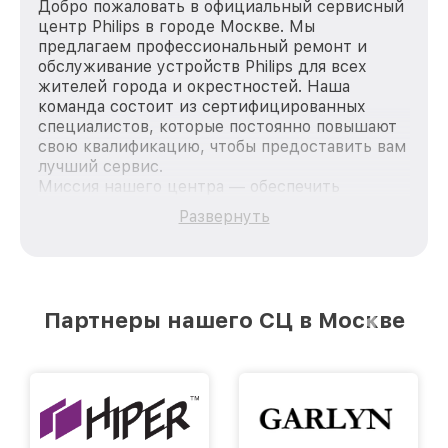
Добро пожаловать в официальный сервисный
центр Philips в городе Москве. Мы
предлагаем профессиональный ремонт и
обслуживание устройств Philips для всех
жителей города и окрестностей. Наша
команда состоит из сертифицированных
специалистов, которые постоянно повышают
свою квалификацию, чтобы предоставить вам
лучший сервис.
Миссия нашего центра — обеспечить
качественный и доступный ремонт для
Развернуть
каждого пользователя продукции Philips, вне
зависимости от сложности поломки. Мы
стремимся к тому, чтобы каждый клиент был
удовлетворен скоростью и качеством
предоставляемых услуг. Наша цель — стать
Партнеры нашего СЦ в Москве
лучшим сервисным центром Philips в городе
Москве, постоянно повышая уровень доверия
и лояльности наших клиентов.