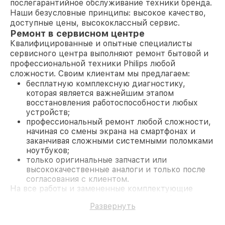
послегарантийное обслуживание техники бренда.
Наши безусловные принципы: высокое качество,
доступные цены, высококлассный сервис.
Ремонт в сервисном центре
Квалифицированные и опытные специалисты
сервисного центра выполняют ремонт бытовой и
профессиональной техники Philips любой
сложности. Своим клиентам мы предлагаем:
бесплатную комплексную диагностику,
которая является важнейшим этапом
восстановления работоспособности любых
устройств;
профессиональный ремонт любой сложности,
начиная со смены экрана на смартфонах и
заканчивая сложными системными поломками
ноутбуков;
только оригинальные запчасти или
высококачественные аналоги и только после
согласования с клиентом.
На все работы и замененные комплектующие
предоставляется длительная гарантия. В случае
Развернуть
поломки по условиям гарантии, мы бесплатно
исправим ситуацию.