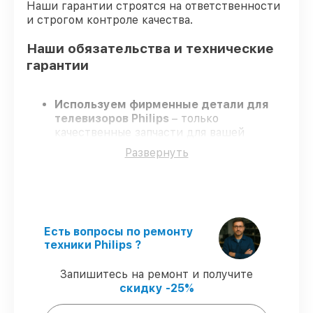
Наши гарантии строятся на ответственности
и строгом контроле качества.
Наши обязательства и технические
гарантии
Используем фирменные детали для
телевизоров Philips
– только
качественные запчасти для вашей
техники.
Развернуть
Сертифицированные инженеры
–
проходят строгий отбор, что
гарантирует качество и надёжность
ремонта.
Работаем строго в установленных
заранее временных рамках
– ремонт
Есть вопросы по ремонту
телевизоров Philips в оговоренные сроки.
техники Philips ?
Гарантийное обслуживание
– на все
виды работ и комплектующие для
Запишитесь на ремонт и получите
телевизоров Philips предоставляется
скидку -25%
длительная гарантия.