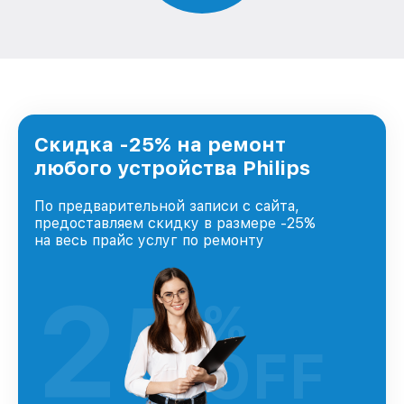
Скидка -25% на ремонт
любого устройства Philips
По предварительной записи с сайта,
предоставляем скидку в размере -25%
на весь прайс услуг по ремонту
25
%
OFF