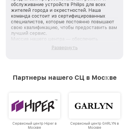
обслуживание устройств Philips для всех
жителей города и окрестностей. Наша
команда состоит из сертифицированных
специалистов, которые постоянно повышают
свою квалификацию, чтобы предоставить вам
лучший сервис.
Миссия нашего центра — обеспечить
качественный и доступный ремонт для
Развернуть
каждого пользователя продукции Philips, вне
зависимости от сложности поломки. Мы
стремимся к тому, чтобы каждый клиент был
удовлетворен скоростью и качеством
предоставляемых услуг. Наша цель — стать
Партнеры нашего СЦ в Москве
лучшим сервисным центром Philips в городе
Москве, постоянно повышая уровень доверия
и лояльности наших клиентов.
Сервисный центр Hiper в
Сервисный центр GARLYN в
Москве
Москве