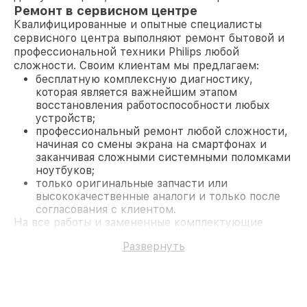
Ремонт в сервисном центре
Квалифицированные и опытные специалисты
сервисного центра выполняют ремонт бытовой и
профессиональной техники Philips любой
сложности. Своим клиентам мы предлагаем:
бесплатную комплексную диагностику,
которая является важнейшим этапом
восстановления работоспособности любых
устройств;
профессиональный ремонт любой сложности,
начиная со смены экрана на смартфонах и
заканчивая сложными системными поломками
ноутбуков;
только оригинальные запчасти или
высококачественные аналоги и только после
согласования с клиентом.
На все работы и замененные комплектующие
предоставляется длительная гарантия. В случае
Развернуть
поломки по условиям гарантии, мы бесплатно
исправим ситуацию.
Наши преимущества
Преимуществами нашего сервисного центра
Philips в Москве являются: