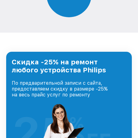
Скидка -25% на ремонт
любого устройства Philips
По предварительной записи с сайта,
предоставляем скидку в размере -25%
на весь прайс услуг по ремонту
25
%