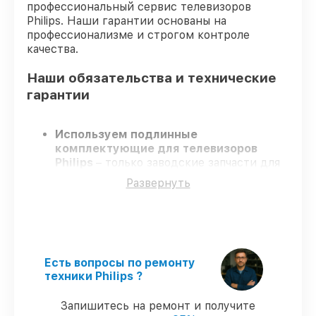
профессиональный сервис телевизоров
Philips. Наши гарантии основаны на
профессионализме и строгом контроле
качества.
Наши обязательства и технические
гарантии
Используем подлинные
комплектующие для телевизоров
Philips
– только заводские запчасти для
вашей техники.
Развернуть
Опытные инженеры
– проходят строгий
отбор, что подтверждает высокий
уровень сервиса.
Завершаем работы без задержек
–
ремонт телевизоров Philips в
оговоренные сроки.
Есть вопросы по ремонту
Гарантийное обслуживание
– на все
техники Philips ?
виды работ и комплектующие для
телевизоров Philips предоставляется
Запишитесь на ремонт и получите