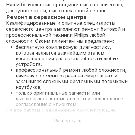
Наши безусловные принципы: высокое качество,
доступные цены, высококлассный сервис.
Ремонт в сервисном центре
Квалифицированные и опытные специалисты
сервисного центра выполняют ремонт бытовой и
профессиональной техники Philips любой
сложности. Своим клиентам мы предлагаем:
бесплатную комплексную диагностику,
которая является важнейшим этапом
восстановления работоспособности любых
устройств;
профессиональный ремонт любой сложности,
начиная со смены экрана на смартфонах и
заканчивая сложными системными поломками
ноутбуков;
только оригинальные запчасти или
высококачественные аналоги и только после
согласования с клиентом.
На все работы и замененные комплектующие
предоставляется длительная гарантия. В случае
Развернуть
поломки по условиям гарантии, мы бесплатно
исправим ситуацию.
Наши преимущества