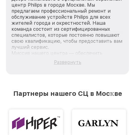
центр Philips в городе Москве. Мы
предлагаем профессиональный ремонт и
обслуживание устройств Philips для всех
жителей города и окрестностей. Наша
команда состоит из сертифицированных
специалистов, которые постоянно повышают
свою квалификацию, чтобы предоставить вам
лучший сервис.
Миссия нашего центра — обеспечить
качественный и доступный ремонт для
Развернуть
каждого пользователя продукции Philips, вне
зависимости от сложности поломки. Мы
стремимся к тому, чтобы каждый клиент был
удовлетворен скоростью и качеством
предоставляемых услуг. Наша цель — стать
Партнеры нашего СЦ в Москве
лучшим сервисным центром Philips в городе
Москве, постоянно повышая уровень доверия
и лояльности наших клиентов.