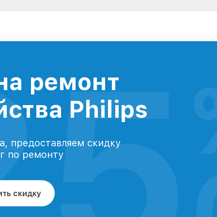
25
на ремонт
ства Philips
а, предоставляем скидку
уг по ремонту
ить скидку