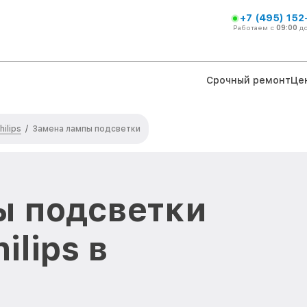
+7 (495) 152
Работаем с
09:00
д
Срочный ремонт
Це
ilips
/
Замена лампы подсветки
ы подсветки
ilips в