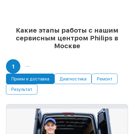
проверенные замены
– только вы
выбираете, какие детали использовать, а
мы делаем ремонт с учётом
возможностей клиента
85%
ремонтов Philips завершаются в тот
Какие этапы работы с нашим
же день, если мастер начинает работу
сервисным центром Philips в
сразу
Москве
1
Прием и доставка
Диагностика
Ремонт
Результат