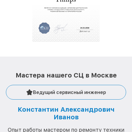
полной сохранности и бесплатно.
За годы своей деятельности мы получали только
положительные отзывы и обрели отличную
репутацию. Мы постоянно совершенствуемся и
стараемся каждый день делать наш сервис еще
лучше!
Мастера нашего СЦ в Москве
Ведущий сервисный инженер
Константин Александрович
Иванов
О
Опыт работы мастером по ремонту техники