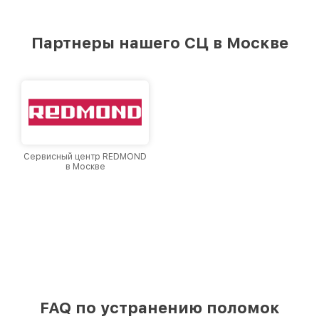
стремимся к тому, чтобы каждый клиент был
удовлетворен скоростью и качеством
предоставляемых услуг. Наша цель — стать
Партнеры нашего СЦ в Москве
лучшим сервисным центром Philips в городе
Москве, постоянно повышая уровень доверия
и лояльности наших клиентов.
Сервисный центр REDMOND
в Москве
FAQ по устранению поломок