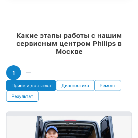
срочного заказа
Оригинальные комплектующие Philips
и качественные аналоги
– только вы
выбираете, какие детали использовать, а
мы подстраиваемся под разные бюджеты
85%
ремонтов Philips завершаются в тот
Какие этапы работы с нашим
же день, при немедленном старте работ
сервисным центром Philips в
Москве
1
Прием и доставка
Диагностика
Ремонт
Результат