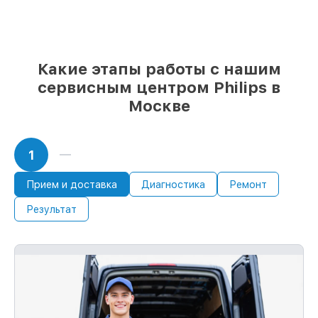
реплики
– только вы выбираете, какие
детали использовать, а мы делаем
ремонт с учётом возможностей клиента
85%
ремонтов Philips завершаются в тот
Какие этапы работы с нашим
же день, при немедленном старте работ
сервисным центром Philips в
Москве
1
Прием и доставка
Диагностика
Ремонт
Результат