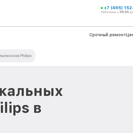
+7 (495) 152
Работаем с
09:00
д
Срочный ремонт
Це
ылесосов Philips
икальных
lips в