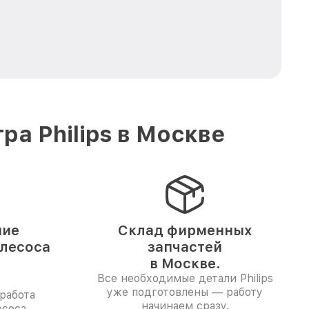
а Philips в Москве
ние
Склад фирменных
ылесоса
запчастей
в Москве.
Все необходимые детали Philips
уже подготовлены — работу
работа
начинаем сразу.
есоса